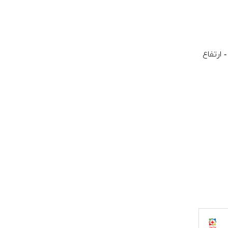
۱ سانتی متر - ارتفاع