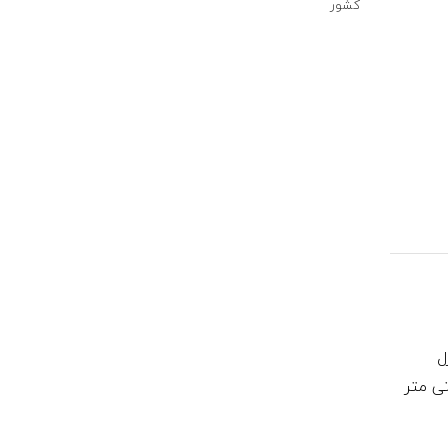
کشور
ل