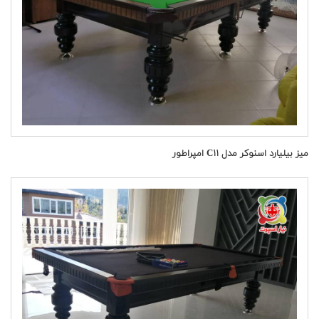
میز بیلیارد اسنوکر مدل C۱۱ امپراطور