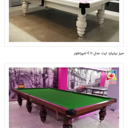
میز بیلیارد ایت مدل C۱۱ امپراطور