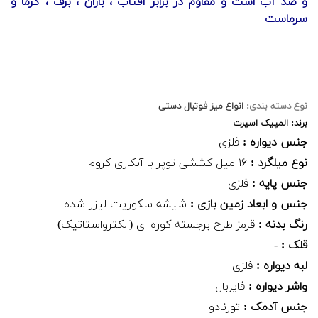
و
ضد آب
است و مقاوم در برابر آفتاب ، باران ، برف ، گرما و
سرماست
نوع دسته بندی:
انواع میز فوتبال دستی
برند: المپیک اسپرت
جنس دیواره :
فلزی
نوع میلگرد :
۱۶ میل کششی توپر با آبکاری کروم
جنس پایه :
فلزی
جنس و ابعاد زمین بازی :
شیشه سکوریت لیزر شده
رنگ بدنه :
قرمز طرح برجسته کوره ای (الکترواستاتیک)
قلک :
-
لبه دیواره :
فلزی
واشر دیواره :
فایربال
جنس آدمک :
تورنادو