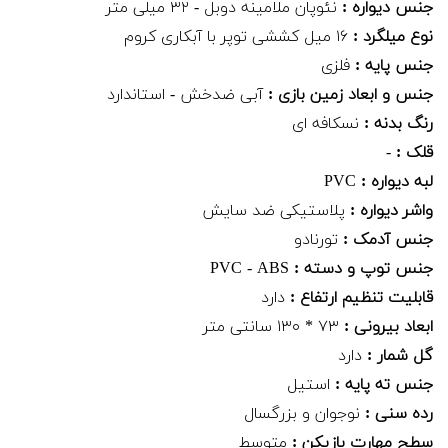
جنس دیواره :
نئوپان ملامینه دوبل - ۳۲ میلی متر
نوع میلگرد :
۱۶ میل کششی توپر با آبکاری کروم
جنس پایه :
فلزی
جنس و ابعاد زمین بازی :
آبی ضدخش - استاندارد
رنگ بدنه :
نسکافه ای
قلک :
-
لبه دیواره :
PVC
واشر دیواره :
پلاستیکی ضد سایش
جنس آدمک :
تورنادو
جنس توپ و دسته :
PVC - ABS
قابلیت تنظیم ارتفاع :
دارد
ابعاد بیرونی :
۷۳ * ۱۳۰ سانتی متر
گل شمار :
دارد
جنس ته پایه :
استیل
رده سنی :
نوجوان و بزرگسال
سطح مهارت بازیکن :
متوسط