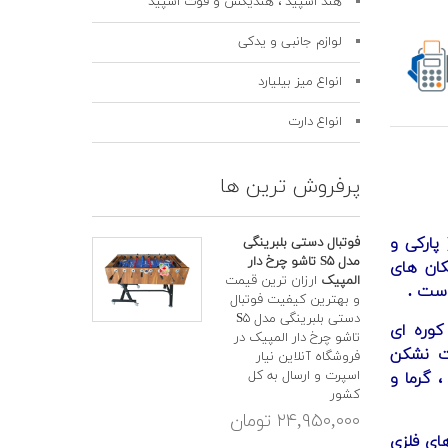
هند اسپید ، هندیکس و فوت اسپید
لوازم جانبی و یدکی
انواع میز بیلیارد
انواع دارت
پرفروش ترین ها
پارکی و
فوتبال دستی بلبرینگی
مدل S۵ تاشو چرخ دار
کان های
المپیک
ارزان ترین قیمت
است .
و بهترین کیفیت فوتبال
دستی بلبرینگی مدل S۵
کوره ای
تاشو چرخ دار المپیک در
ت نشکن
فروشگاه آنلاین نیار
اسپرت و ارسال به کل
، گرما و
کشور
۲۴,۹۵۰,۰۰۰ تومان
ای فلزی