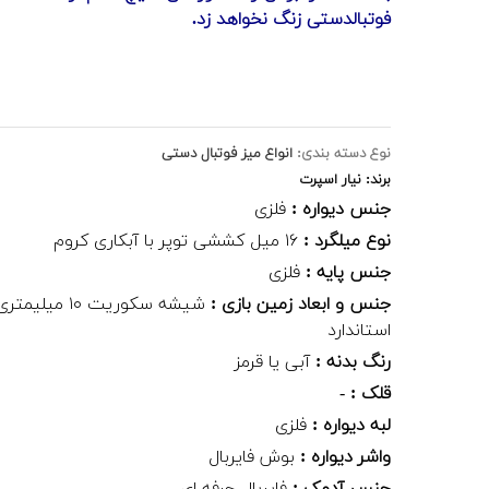
فوتبالدستی زنگ نخواهد زد.
نوع دسته بندی:
انواع میز فوتبال دستی
برند: نیار اسپرت
جنس دیواره :
فلزی
نوع میلگرد :
۱۶ میل کششی توپر با آبکاری کروم
جنس پایه :
فلزی
جنس و ابعاد زمین بازی :
شیشه سکوریت ۱۰ میلیمت
استاندارد
رنگ بدنه :
آبی یا قرمز
قلک :
-
لبه دیواره :
فلزی
واشر دیواره :
بوش فایربال
جنس آدمک :
فایربال حرفه ای