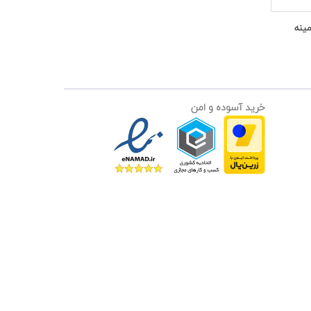
مدل S۳ ملامینه
خرید آسوده و امن